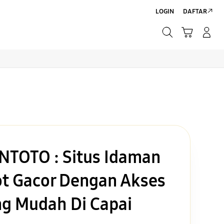
LOGIN
DAFTAR
Cari
Troli
Login/Sign-Up
Cari
TOTO : Situs Idaman
ot Gacor Dengan Akses
g Mudah Di Capai