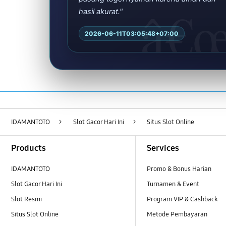
hasil akurat."
2026-06-11T03:05:48+07:00
IDAMANTOTO
>
Slot Gacor Hari Ini
>
Situs Slot Online
Footer Navigation
Products
Services
IDAMANTOTO
Promo & Bonus Harian
Slot Gacor Hari Ini
Turnamen & Event
Slot Resmi
Program VIP & Cashback
Situs Slot Online
Metode Pembayaran