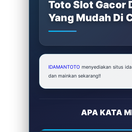
Toto Slot Gacor
Yang Mudah Di 
IDAMANTOTO
menyediakan situs ida
dan mainkan sekarang!!
APA KATA M