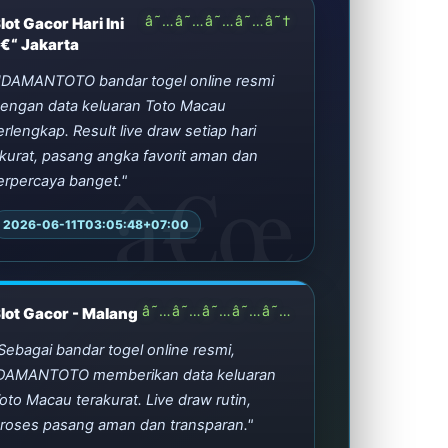
â˜…â˜…â˜…â˜…â˜†
lot Gacor Hari Ini
€“ Jakarta
IDAMANTOTO bandar togel online resmi
engan data keluaran Toto Macau
erlengkap. Result live draw setiap hari
kurat, pasang angka favorit aman dan
erpercaya banget."
2026-06-11T03:05:48+07:00
â˜…â˜…â˜…â˜…â˜…
lot Gacor - Malang
Sebagai bandar togel online resmi,
DAMANTOTO memberikan data keluaran
oto Macau terakurat. Live draw rutin,
roses pasang aman dan transparan."