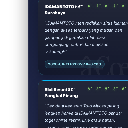
â˜…â˜…â˜…â˜…â˜
IDAMANTOTO â€“
Surabaya
"IDAMANTOTO menyediakan situs idaman
dengan akses terbaru yang mudah dan
gampang di gunakan oleh para
pengunjung, daftar dan mainkan
sekarang!!"
2026-06-11T03:05:48+07:00
â˜…â˜…â˜…â˜…â˜
Slot Resmi â€“
Pangkal Pinang
"Cek data keluaran Toto Macau paling
lengkap hanya di IDAMANTOTO bandar
togel online resmi. Live draw harian,
pasang togel nyaman karena aman dan